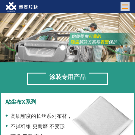
M
涂装专用产品
粘尘布X系列
高织密度的长丝系列布材，
不掉纤维 更耐磨 不变形