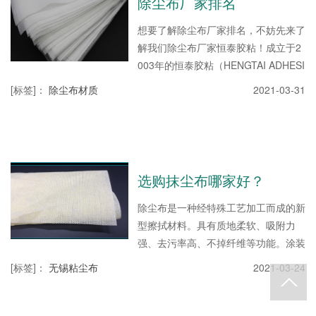
除尘布厂家排名
想要了解除尘布厂家排名，不妨先来了
解我们除尘布厂家恒泰胶粘！成立于2
003年的恒泰胶粘（HENGTAI ADHESI
VE PRODUCTS CO.LTD.）是可集成
[标签]
：
除尘布材质
2021-03-31
供应自产涂装车间洁净用耗材的制造
商。我们自主研发生产优质的的产品，
在您的生产与制造中提供与时俱进的产
品解决方案，展现我们全面周到的人性
化、个性化服务。在工业生产的表面保
选购抹尘布哪家好？
护领域拥有18年的生产，研发能力与
服务经验。我们的HENGTAI 品牌，更
除尘布是一种经特殊工艺加工而成的新
以求心求变的认知态度，始终提供可靠
型擦拭材料。具有质地柔软、吸附力
的除尘解决方案，协助...
强、去污率高、不掉纤维等功能。涂装
作业前对涂装表面进行清洁是最好的设
[标签]
：
无锡粘尘布
2021-03-24
备。能有效清除待涂漆表面的灰尘和异
物，使涂漆后的表面更加光滑、有光
泽。除尘布广泛应用于电子工厂和精密