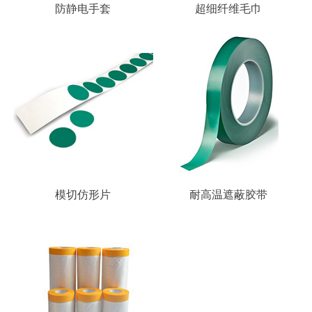
防静电手套
超细纤维毛巾
模切仿形片
耐高温遮蔽胶带