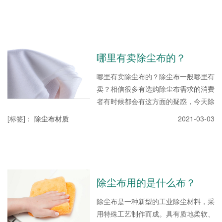
布，超细纤维布，防静电布，具有很强
的吸附能力，可以去除微小的尘埃，那
关于除尘布使用方法，你是否了解，知
道怎样使用除尘布才是科学的吗？接下
来除尘布生产厂家无锡恒泰胶粘就来和
哪里有卖除尘布的？
大家介绍下除尘布厂家哪家好？抹布可
直接擦拭或用溶剂擦拭。记得用抹布把
哪里有卖除尘布的？除尘布一般哪里有
里面包起来。不要让抹布的边缘接触表
卖？相信很多有选购除尘布需求的消费
面擦拭。擦拭过程中，应保持除尘布表
者有时候都会有这方面的疑惑，今天除
面平整，朝同一方向移...
尘布厂家恒泰除尘布就来和大家说下哪
[标签]
：
除尘布材质
2021-03-03
里有卖除尘布这方面内容。除尘布特
性：1、吸液性强、抗溶剂，可用于湿
盘或实验室台的衬垫等方面这类产品不
仅仅有专门用于去除酸、腐蚀剂或其他
化学品泄漏的；也有把无尘布制成不同
除尘布用的是什么布？
颜色以解决不同化学品泄漏并具有相对
安全警示功效。国内现阶段仿佛都还没
除尘布是一种新型的工业除尘材料，采
专门为化工厂实验室开发的擦拭布。
用特殊工艺制作而成。具有质地柔软、