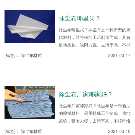
制造领域，汽车、摩托车、飞机、高档
塑料件的喷漆或涂装前的预处理。那么
抹尘布哪里买？
选购抹尘布哪家好？今天抹尘布厂家恒
泰胶粘就来和大家介绍下选购抹尘布哪
抹尘布哪里买？抹尘布是一种新型的擦
家好？如今，大多数的店主都发布了一
拭材料，经特殊的工艺制造而成，具有
系列的防尘布，可以为您创造一个无尘
质地柔软、吸附力强、去污率高、不掉
的空间。市面上销售的防...
纤维等多种功能。是喷漆作业前清理喷
[标签]
：
除尘布材质
2021-03-17
漆表面的最佳用品，可以有效的去除待
喷漆表面的灰尘和异物，使喷漆后的漆
面更加光滑和有光泽。下面抹尘布厂家
恒泰胶粘就来和大家介绍下抹尘布哪里
买？该除尘布广泛应用于电子厂、精密
除尘布厂家哪家好？
制造行业的清洗擦拭，以及汽车、摩托
车、飞机、高档塑料件涂装前的预处
除尘布厂家哪家好？除尘布是一种新型
理。1)除尘布业生命周期。通过分析除
的擦拭材料，采用特殊工艺制成，质地
尘布行业的市场增长率、需求增长率、
柔软，吸附力强，去污率高，不掉纤维
产品种类、竞争对手...
等许多功能。除尘布，包括普通涤纶
[标签]
：
除尘布材质
2021-03-10