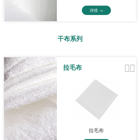
详情 →
详情 →
干布系列
布
拉毛布
拉毛布
拉毛布