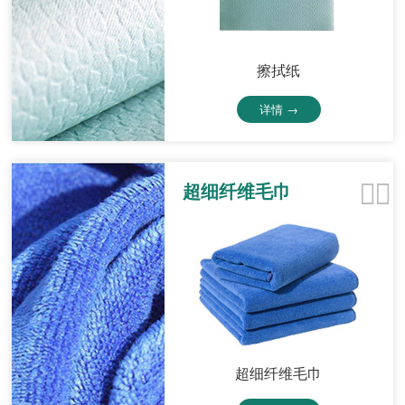
擦拭纸
擦拭纸
详情 →
详情 →
纤维毛巾
超细纤维毛巾
超细纤维毛巾
超细纤维毛巾