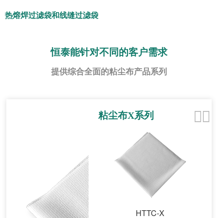
热熔焊过滤袋和线缝过滤袋
恒泰能针对不同的客户需求
提供综合全面的粘尘布产品系列
布X系列
粘尘布X系列
HTTC-X
HTTC-X