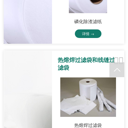
磷化除渣滤纸
磷化除渣滤纸
详情 →
详情 →
焊过滤袋和线缝过
热熔焊过滤袋和线缝过
滤袋
焊过滤袋和线缝过滤袋
热熔焊过滤袋