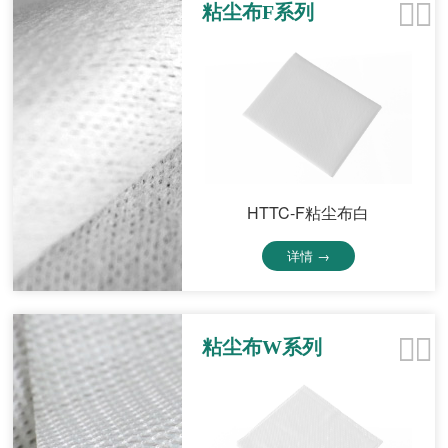
布F系列
粘尘布F系列
TTC-F粘尘布白薄
HTTC-F粘尘布白
详情 →
详情 →
布W系列
粘尘布W系列