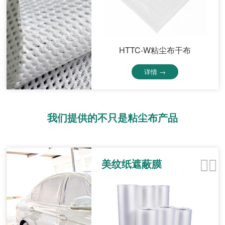
HTTC-W粘尘布A
HTTC-W粘尘布干布
详情 →
详情 →
我们提供的不只是粘尘布产品
纸遮蔽膜
美纹纸遮蔽膜