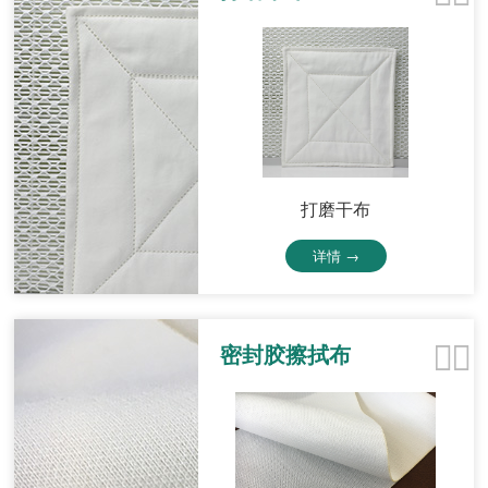
打磨干布
打磨干布
详情 →
详情 →
胶擦拭布
密封胶擦拭布