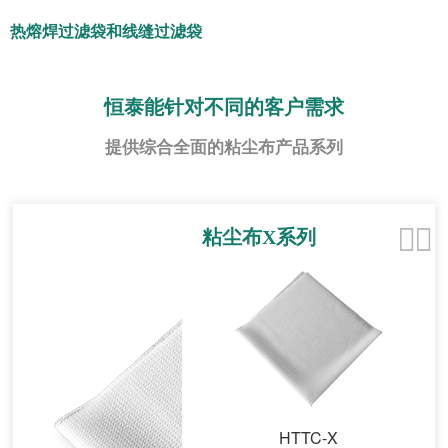
热熔焊过滤袋和线缝过滤袋
恒泰能针对不同的客户需求
提供综合全面的粘尘布产品系列
布X系列
粘尘布X系列
HTTC-X
HTTC-X