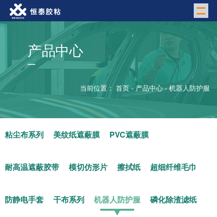
M
产品中心
当前位置：
首页
-
产品中心
-
机器人防护服
粘尘布系列
美纹纸遮蔽膜
PVC遮蔽膜
耐高温遮蔽胶带
模切仿形片
擦拭纸
超细纤维毛巾
防静电手套
干布系列
机器人防护服
磷化除渣滤纸