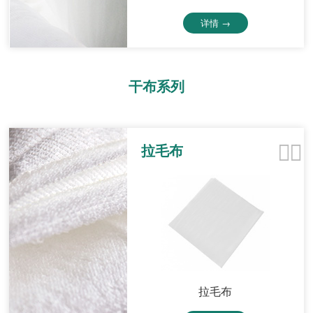
详情 →
详情 →
干布系列
布
拉毛布
拉毛布
拉毛布