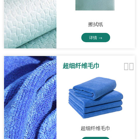
擦拭纸
擦拭纸
详情 →
详情 →
纤维毛巾
超细纤维毛巾
超细纤维毛巾
超细纤维毛巾