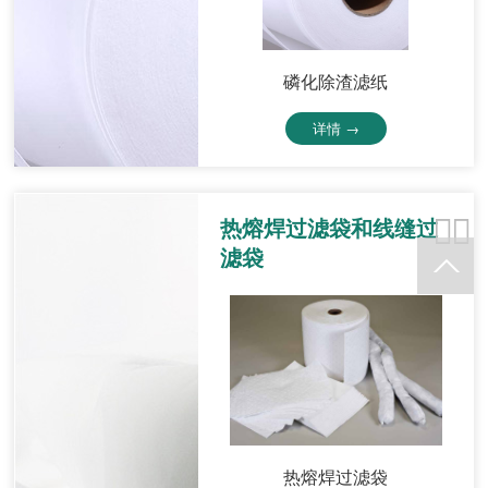
磷化除渣滤纸
磷化除渣滤纸
详情 →
详情 →
焊过滤袋和线缝过
热熔焊过滤袋和线缝过
滤袋
焊过滤袋和线缝过滤袋
热熔焊过滤袋