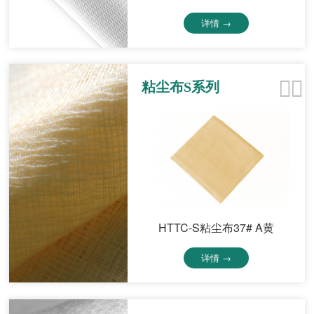
详情 →
详情 →
布S系列
粘尘布S系列
C-S粘尘布45# A橙黄
HTTC-S粘尘布37# A黄
详情 →
详情 →